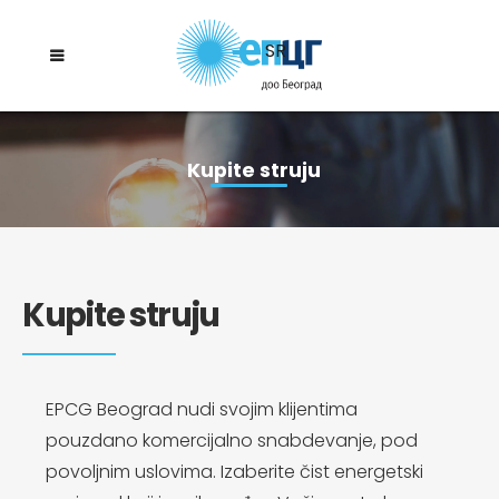
SR
Kupite struju
Kupite struju
EPCG Beograd nudi svojim klijentima
pouzdano komercijalno snabdevanje, pod
povoljnim uslovima. Izaberite čist energetski