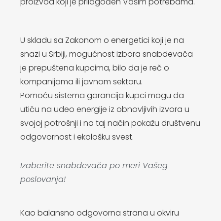
proizvod koji je prilagođen Vašim potrebama.
U skladu sa Zakonom o energetici koji je na
snazi u Srbiji, mogućnost izbora snabdevača
je prepuštena kupcima, bilo da je reč o
kompanijama ili javnom sektoru.
Pomoću sistema garancija kupci mogu da
utiču na udeo energije iz obnovljivih izvora u
svojoj potrošnji i na taj način pokažu društvenu
odgovornost i ekološku svest.
Izaberite snabdevača po meri Vašeg
poslovanja!
Kao balansno odgovorna strana u okviru