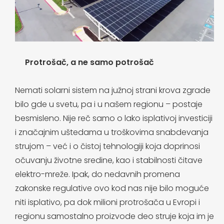
Protrošač, a ne samo potrošač
Nemati solarni sistem na južnoj strani krova zgrade
bilo gde u svetu, pa i u našem regionu – postaje
besmisleno. Nije reč samo o lako isplativoj investiciji
i značajnim uštedama u troškovima snabdevanja
strujom – već i o čistoj tehnologiji koja doprinosi
očuvanju životne sredine, kao i stabilnosti čitave
elektro-mreže. Ipak, do nedavnih promena
zakonske regulative ovo kod nas nije bilo moguće
niti isplativo, pa dok milioni protrošača u Evropi i
regionu samostalno proizvode deo struje koja im je