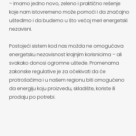
– imamo jedno novo, zeleno i praktično rešenje
koje nam istovremeno može pomoći i da značajno
uštedimo i da budemo u što većoj meri energetski
nezavisni.
Postojeći sistem kod nas možda ne omogućava
energetsku nezavisnost krajnjim korisnicima – ali
svakako donosi ogromne uštede. Promenama
zakonske regulative je za očekivati da će
protrošačima i u našem regionu biti omogućeno
da energiju koju proizvedu, skladište, koriste ili
prodaju po potrebi.