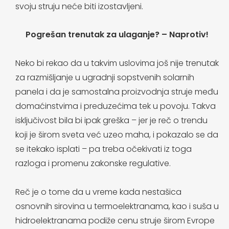
svoju struju neće biti izostavljeni.
Pogrešan trenutak za ulaganje? – Naprotiv!
Neko bi rekao da u takvim uslovima još nije trenutak
za razmišljanje u ugradnji sopstvenih solarnih
panela i da je samostalna proizvodnja struje među
domaćinstvima i preduzećima tek u povoju. Takva
isključivost bila bi ipak greška – jer je reč o trendu
koji je širom sveta već uzeo maha, i pokazalo se da
se itekako isplati – pa treba očekivati iz toga
razloga i promenu zakonske regulative.
Reč je o tome da u vreme kada nestašica
osnovnih sirovina u termoelektranama, kao i suša u
hidroelektranama podiže cenu struje širom Evrope