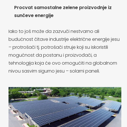
Procvat samostalne zelene proizvodnje iz
sunčeve energije
Iako to još može da zazvuči nestvarno ali
budućnost čitave industrije električne energije jesu
– protrošači tj. potrošači struje koji su iskoristili
mogućnost da postanu i proizvođači, a
tehnologija koja će ovo omogućiti na globalnom
nivou sasvim sigurno jesu – solarni paneli.