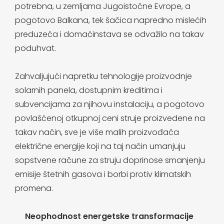
potrebna, u zemljama Jugoistočne Evrope, a
pogotovo Balkana, tek šačica napredno mislećih
preduzeća i domaćinstava se odvažilo na takav
poduhvat.
Zahvaljujući napretku tehnologije proizvodnje
solarnih panela, dostupnim kreditima i
subvencijama za njihovu instalaciju, a pogotovo
povlašćenoj otkupnoj ceni struje proizvedene na
takav način, sve je više malih proizvođača
električne energije koji na taj način umanjuju
sopstvene račune za struju doprinose smanjenju
emisije štetnih gasova i borbi protiv klimatskih
promena.
Neophodnost energetske transformacije