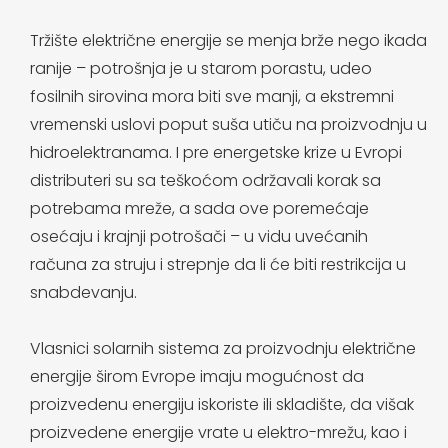
Tržište električne energije se menja brže nego ikada
ranije – potrošnja je u starom porastu, udeo
fosilnih sirovina mora biti sve manji, a ekstremni
vremenski uslovi poput suša utiču na proizvodnju u
hidroelektranama. I pre energetske krize u Evropi
distributeri su sa teškoćom održavali korak sa
potrebama mreže, a sada ove poremećaje
osećaju i krajnji potrošači – u vidu uvećanih
računa za struju i strepnje da li će biti restrikcija u
snabdevanju.
Vlasnici solarnih sistema za proizvodnju električne
energije širom Evrope imaju mogućnost da
proizvedenu energiju iskoriste ili skladište, da višak
proizvedene energije vrate u elektro-mrežu, kao i