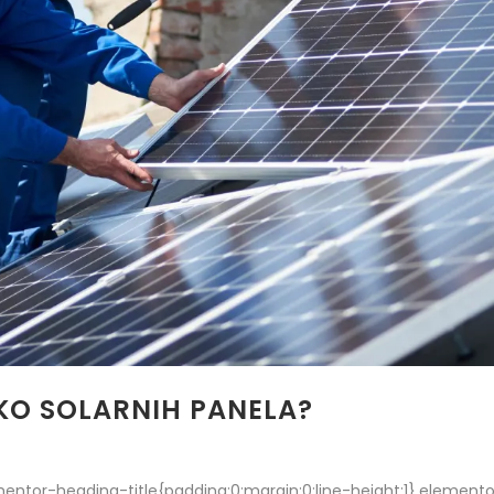
OKO SOLARNIH PANELA?
lementor-heading-title{padding:0;margin:0;line-height:1}.eleme