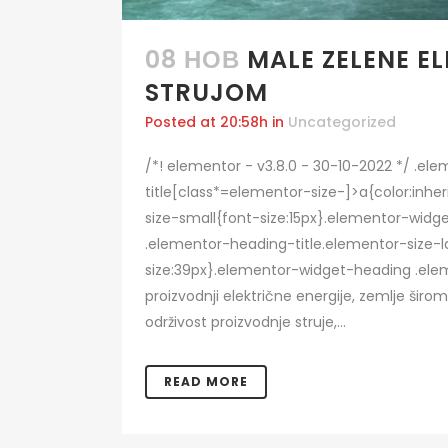
08 НОВ
MALE ZELENE 
STRUJOM
Posted at 20:58h
in
Uncategorized
/*! elementor - v3.8.0 - 30-10-2022 */ .e
title[class*=elementor-size-]>a{color:inhe
size-small{font-size:15px}.elementor-wid
.elementor-heading-title.elementor-size-l
size:39px}.elementor-widget-heading .eleme
proizvodnji električne energije, zemlje širo
održivost proizvodnje struje,...
READ MORE