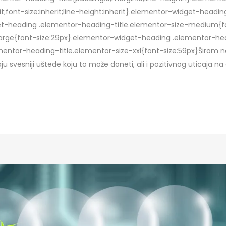
rit;font-size:inherit;line-height:inherit}.elementor-widget-head
get-heading .elementor-heading-title.elementor-size-medium{f
arge{font-size:29px}.elementor-widget-heading .elementor-hea
ntor-heading-title.elementor-size-xxl{font-size:59px}Širom naš
aju svesniji uštede koju to može doneti, ali i pozitivnog uticaja n