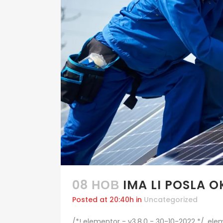
08 НОВ
IMA LI POSLA 
Posted at 20:40h
in
Uncategorized
/*! elementor - v3.8.0 - 30-10-2022 */ .e