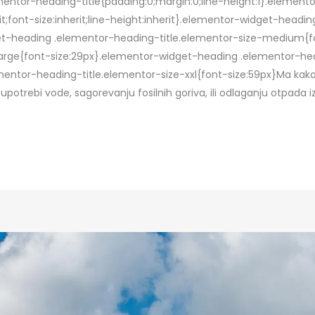
lementor-heading-title{padding:0;margin:0;line-height:1}.eleme
rit;font-size:inherit;line-height:inherit}.elementor-widget-head
get-heading .elementor-heading-title.elementor-size-medium{f
arge{font-size:29px}.elementor-widget-heading .elementor-hea
entor-heading-title.elementor-size-xxl{font-size:59px}Ma kako
 upotrebi vode, sagorevanju fosilnih goriva, ili odlaganju otpada