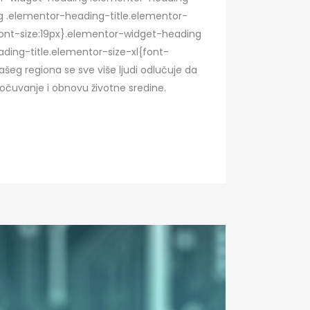
ing .elementor-heading-title.elementor-
ont-size:19px}.elementor-widget-heading
ding-title.elementor-size-xl{font-
eg regiona se sve više ljudi odlučuje da
a očuvanje i obnovu životne sredine.