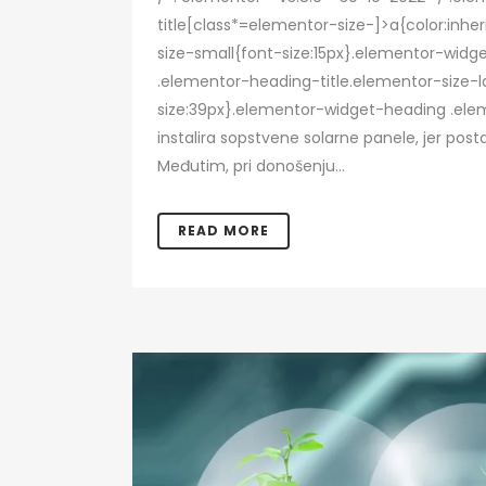
title[class*=elementor-size-]>a{color:inhe
size-small{font-size:15px}.elementor-wid
.elementor-heading-title.elementor-size-l
size:39px}.elementor-widget-heading .eleme
instalira sopstvene solarne panele, jer post
Međutim, pri donošenju...
READ MORE