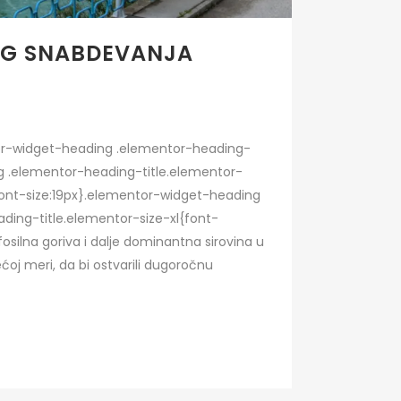
OG SNABDEVANJA
ntor-widget-heading .elementor-heading-
ing .elementor-heading-title.elementor-
ont-size:19px}.elementor-widget-heading
ding-title.elementor-size-xl{font-
silna goriva i dalje dominantna sirovina u
ćoj meri, da bi ostvarili dugoročnu