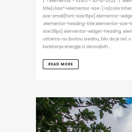
/*! elementor - v3.8.0 - 30-10-2022 */ .e
title[class*=elementor-size-]>a{color:inhe
size-small{font-size:15px}.elementor-wid
.elementor-heading-title.elementor-size-l
size:39px}.elementor-widget-heading .elem
utičemo na životnu sredinu, bilo da je reč o
korišćenja energije iz obnovljivih...
READ MORE