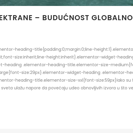
ELEKTRANE – BUDUĆNOST GLOBALN
lementor-heading-title{padding:0;margin:0;line-height:1}.eleme
rit;font-size:inherit;line-height:inherit}.elementor-widget-head
get-heading .elementor-heading-title.elementor-size-medium{f
arge{font-size:29px}.elementor-widget-heading .elementor-hea
ntor-heading-title.elementor-size-xxl{font-size:59px}Iako su fo
m sveta ulažu napore da povećaju udeo obnovljivih izvora u što ve