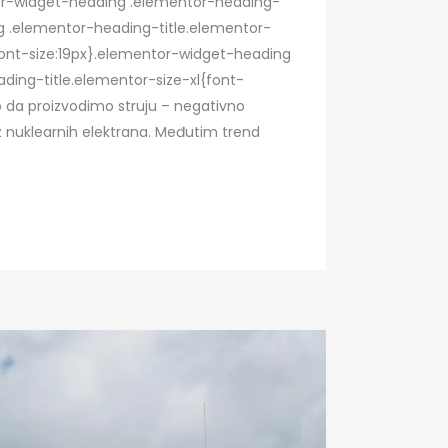
ntor-widget-heading .elementor-heading-
ing .elementor-heading-title.elementor-
ont-size:19px}.elementor-widget-heading
ding-title.elementor-size-xl{font-
 da proizvodimo struju – negativno
 iz nuklearnih elektrana. Međutim trend