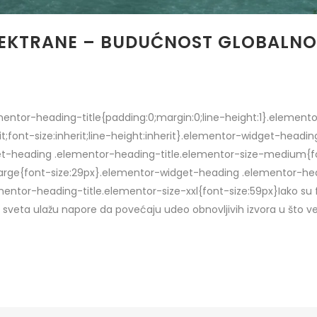
ELEKTRANE – BUDUĆNOST GLOBALN
lementor-heading-title{padding:0;margin:0;line-height:1}.eleme
rit;font-size:inherit;line-height:inherit}.elementor-widget-head
get-heading .elementor-heading-title.elementor-size-medium{f
arge{font-size:29px}.elementor-widget-heading .elementor-hea
ntor-heading-title.elementor-size-xxl{font-size:59px}Iako su fo
m sveta ulažu napore da povećaju udeo obnovljivih izvora u što ve