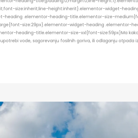
lementor-heading-title{padding:0;margin:0;line-height:1}.eleme
rit;font-size:inherit;line-height:inherit}.elementor-widget-head
get-heading .elementor-heading-title.elementor-size-medium{f
arge{font-size:29px}.elementor-widget-heading .elementor-hea
entor-heading-title.elementor-size-xxl{font-size:59px}Ma kako
 upotrebi vode, sagorevanju fosilnih goriva, ili odlaganju otpada