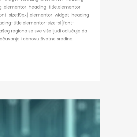
ing .elementor-heading-title.elementor-
ont-size:19px}.elementor-widget-heading
ding-title.elementor-size-xl{font-
eg regiona se sve više ljudi odlučuje da
a očuvanje i obnovu životne sredine.