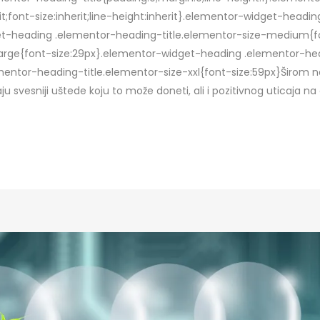
rit;font-size:inherit;line-height:inherit}.elementor-widget-head
get-heading .elementor-heading-title.elementor-size-medium{f
arge{font-size:29px}.elementor-widget-heading .elementor-hea
ntor-heading-title.elementor-size-xxl{font-size:59px}Širom naš
aju svesniji uštede koju to može doneti, ali i pozitivnog uticaja n