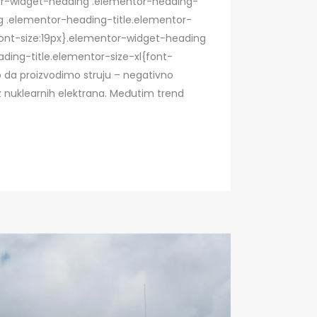
ntor-widget-heading .elementor-heading-
ing .elementor-heading-title.elementor-
ont-size:19px}.elementor-widget-heading
ding-title.elementor-size-xl{font-
 da proizvodimo struju – negativno
 iz nuklearnih elektrana. Međutim trend