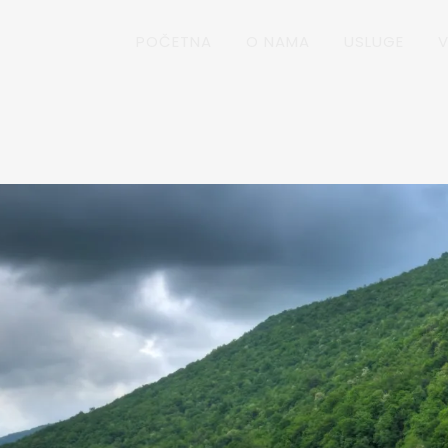
POČETNA
O NAMA
USLUGE
V