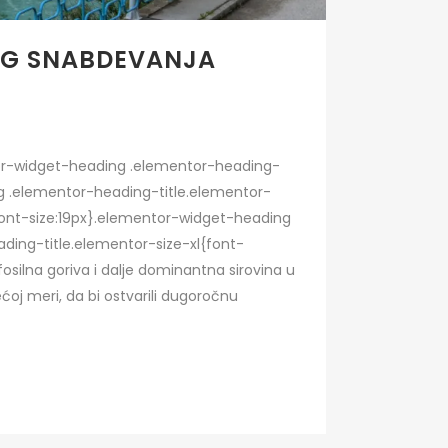
OG SNABDEVANJA
ntor-widget-heading .elementor-heading-
ing .elementor-heading-title.elementor-
ont-size:19px}.elementor-widget-heading
ding-title.elementor-size-xl{font-
silna goriva i dalje dominantna sirovina u
ćoj meri, da bi ostvarili dugoročnu