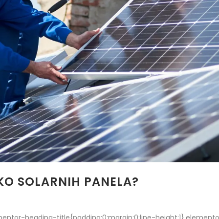
OKO SOLARNIH PANELA?
lementor-heading-title{padding:0;margin:0;line-height:1}.eleme