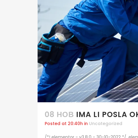
08 НОВ
IMA LI POSLA 
Posted at 20:40h
in
Uncategorized
/*! elementor - v3.8.0 - 30-10-2022 */ .e