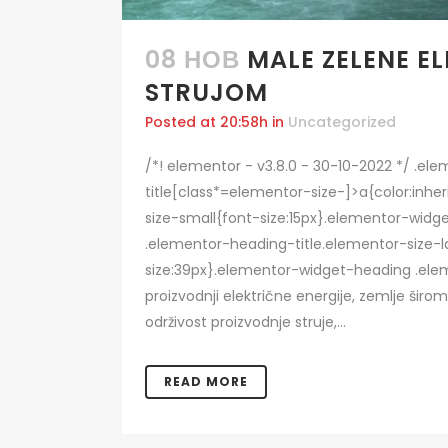
08 НОВ
MALE ZELENE 
STRUJOM
Posted at 20:58h
in
Uncategorized
/*! elementor - v3.8.0 - 30-10-2022 */ .e
title[class*=elementor-size-]>a{color:inhe
size-small{font-size:15px}.elementor-wid
.elementor-heading-title.elementor-size-l
size:39px}.elementor-widget-heading .eleme
proizvodnji električne energije, zemlje širo
održivost proizvodnje struje,...
READ MORE