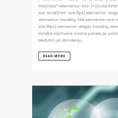
title[class*=elementor-size-]>a{color:inhe
size-small{font-size:15px}.elementor-wid
.elementor-heading-title.elementor-size-l
size:39px}.elementor-widget-heading .eleme
instalira sopstvene solarne panele, jer post
Međutim, pri donošenju...
READ MORE