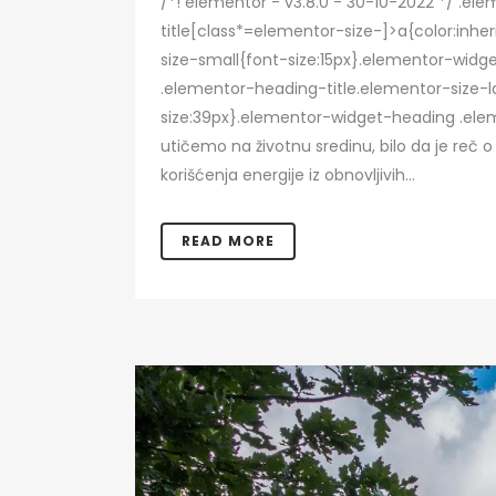
/*! elementor - v3.8.0 - 30-10-2022 */ .e
title[class*=elementor-size-]>a{color:inhe
size-small{font-size:15px}.elementor-wid
.elementor-heading-title.elementor-size-l
size:39px}.elementor-widget-heading .elem
utičemo na životnu sredinu, bilo da je reč o
korišćenja energije iz obnovljivih...
READ MORE